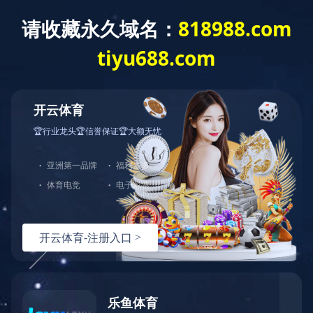
当前位置：首页
产品展厅
QJ系列潜水电泵
QJ系列潜水电泵
中
型


产品概述：
我公司生产QJ系列井用潜水电泵由潜水电机和潜水泵组合而成。符合GB/2817-91、GB/T2818-91的有关规定。特点是电机和水泵联接在一起，潜入水中运转，
具有无噪声，不污染水质，不需要泵房，占用空间小，投资少，使用可靠，维修方便，高效节能的特点。

查看产品参数
型号意义