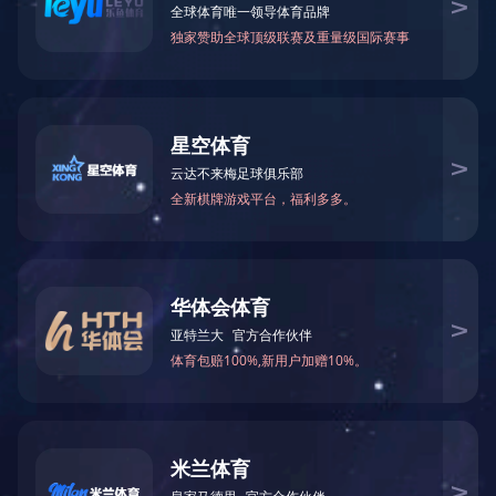


