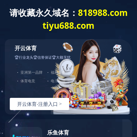
当前位置：首页
新闻资讯
行业动态
水泵的日常保养及维护
来源：通达泵业，多级离心泵生产厂家
时间：2024-01-09